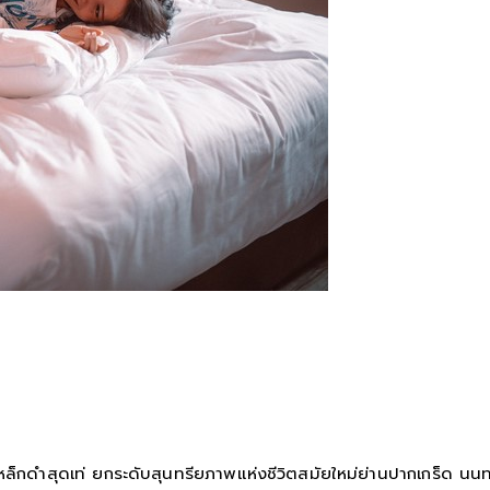
็กดำสุดเท่ ยกระดับสุนทรียภาพแห่งชีวิตสมัยใหม่ย่านปากเกร็ด นนทบุร