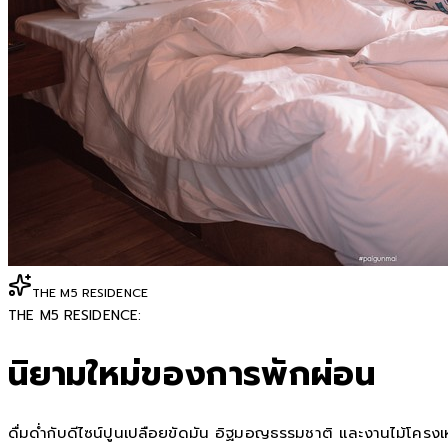
THE M5 RESIDENCE
THE M5 RESIDENCE:
นิยามใหม่ของการพักผ่อน
ดื่มด่ำกับดีไซน์ปูนเปลือยขัดมัน อิฐมอญธรรมชาติ และงานไม้โครงเหล