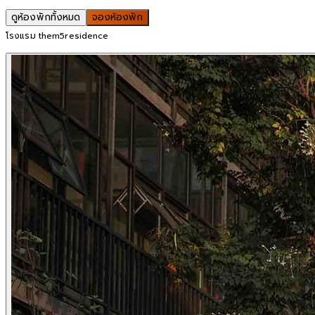
ดูห้องพักทั้งหมด
จองห้องพัก
โรงแรม them5residence