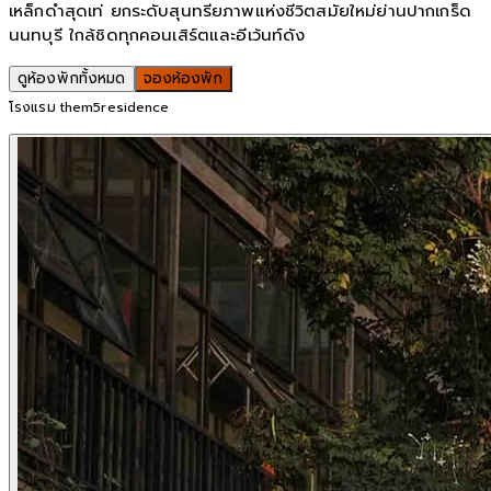
เหล็กดำสุดเท่ ยกระดับสุนทรียภาพแห่งชีวิตสมัยใหม่ย่านปากเกร็ด
นนทบุรี ใกล้ชิดทุกคอนเสิร์ตและอีเว้นท์ดัง
ดูห้องพักทั้งหมด
จองห้องพัก
โรงแรม them5residence