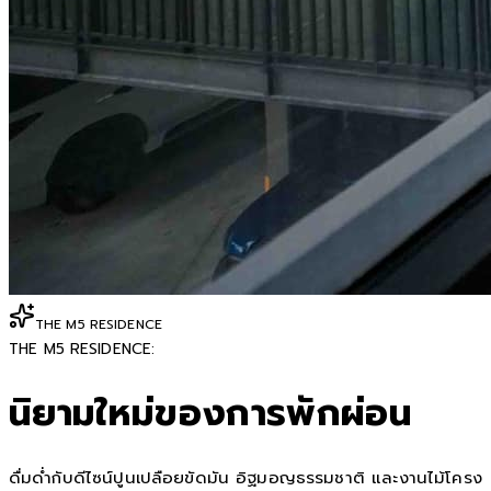
THE M5 RESIDENCE
THE M5 RESIDENCE:
นิยามใหม่ของการพักผ่อน
ดื่มด่ำกับดีไซน์ปูนเปลือยขัดมัน อิฐมอญธรรมชาติ และงานไม้โครง