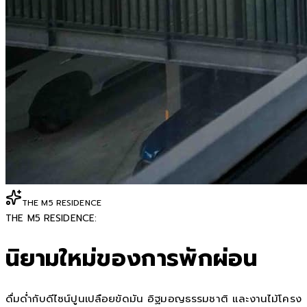
THE M5 RESIDENCE
THE M5 RESIDENCE:
นิยามใหม่ของการพักผ่อน
ดื่มด่ำกับดีไซน์ปูนเปลือยขัดมัน อิฐมอญธรรมชาติ และงานไม้โครง