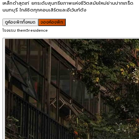
เหล็กดำสุดเท่ ยกระดับสุนทรียภาพแห่งชีวิตสมัยใหม่ย่านปากเกร็ด
นนทบุรี ใกล้ชิดทุกคอนเสิร์ตและอีเว้นท์ดัง
ดูห้องพักทั้งหมด
จองห้องพัก
โรงแรม them5residence