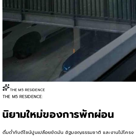
THE M5 RESIDENCE
THE M5 RESIDENCE:
นิยามใหม่ของการพักผ่อน
ดื่มด่ำกับดีไซน์ปูนเปลือยขัดมัน อิฐมอญธรรมชาติ และงานไม้โครง