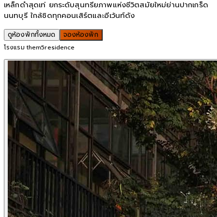
เหล็กดำสุดเท่ ยกระดับสุนทรียภาพแห่งชีวิตสมัยใหม่ย่านปากเกร็ด
นนทบุรี ใกล้ชิดทุกคอนเสิร์ตและอีเว้นท์ดัง
ดูห้องพักทั้งหมด
จองห้องพัก
โรงแรม them5residence