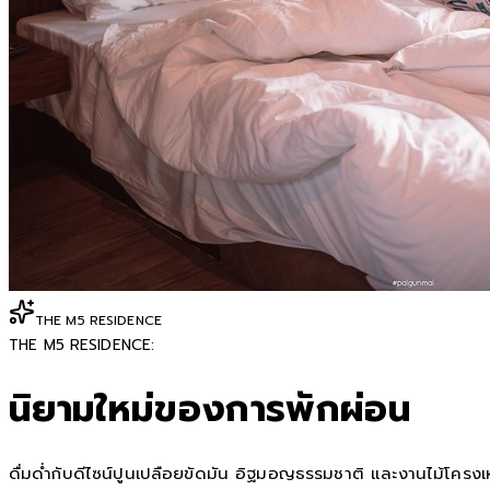
THE M5 RESIDENCE
THE M5 RESIDENCE:
นิยามใหม่ของการพักผ่อน
ดื่มด่ำกับดีไซน์ปูนเปลือยขัดมัน อิฐมอญธรรมชาติ และงานไม้โครงเหล