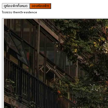
ดูห้องพักทั้งหมด
จองห้องพัก
โรงแรม them5residence