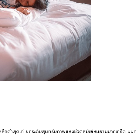
็กดำสุดเท่ ยกระดับสุนทรียภาพแห่งชีวิตสมัยใหม่ย่านปากเกร็ด นนทบุร