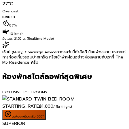
27
°C
Overcast
เมฆมาก
87%
10 km/h
อัปเดต:
21:52 น. (Realtime Mode)
อากาศวันนี้กำลังดี มีลมพัดสบาย เหมาะแก่
เอ็มมี่ (M-My) Concierge Advice
การท่องเที่ยวรอบปากเกร็ด หรือเข้าพักผ่อนอย่างผ่อนคลายกับเราที่ The
M5 Residence ครับ
ห้องพักสไตล์ลอฟท์สุดพิเศษ
EXCLUSIVE LOFT ROOMS
STARTING_RATE
฿
1,800
/ คืน (night)
ชมห้องเสมือนจริง 360°
SUPERIOR