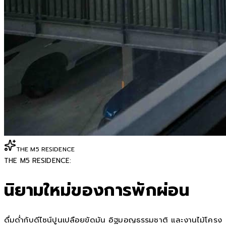
THE M5 RESIDENCE
THE M5 RESIDENCE:
นิยามใหม่ของการพักผ่อน
ดื่มด่ำกับดีไซน์ปูนเปลือยขัดมัน อิฐมอญธรรมชาติ และงานไม้โครง