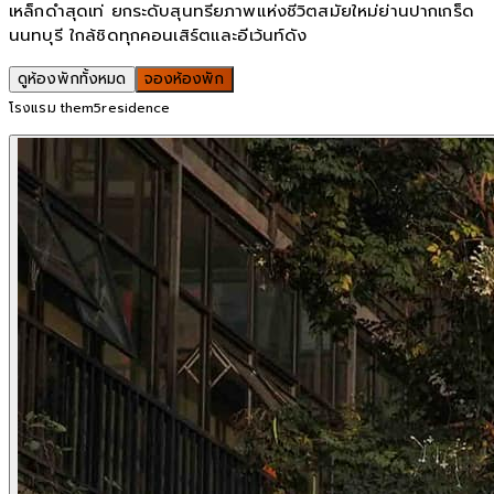
เหล็กดำสุดเท่ ยกระดับสุนทรียภาพแห่งชีวิตสมัยใหม่ย่านปากเกร็ด
นนทบุรี ใกล้ชิดทุกคอนเสิร์ตและอีเว้นท์ดัง
ดูห้องพักทั้งหมด
จองห้องพัก
โรงแรม them5residence