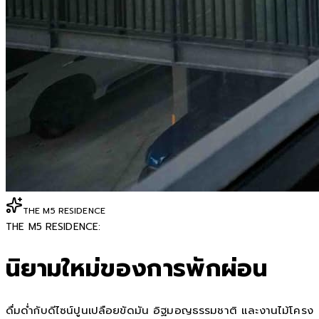
THE M5 RESIDENCE
THE M5 RESIDENCE:
นิยามใหม่ของการพักผ่อน
ดื่มด่ำกับดีไซน์ปูนเปลือยขัดมัน อิฐมอญธรรมชาติ และงานไม้โครง