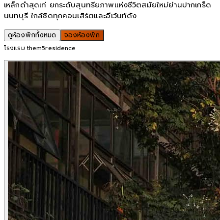
เหล็กดำสุดเท่ ยกระดับสุนทรียภาพแห่งชีวิตสมัยใหม่ย่านปากเกร็ด
นนทบุรี ใกล้ชิดทุกคอนเสิร์ตและอีเว้นท์ดัง
ดูห้องพักทั้งหมด
จองห้องพัก
โรงแรม them5residence