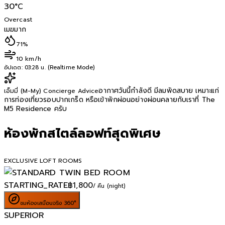
30
°C
Overcast
เมฆมาก
71%
10 km/h
อัปเดต:
03:28 น. (Realtime Mode)
อากาศวันนี้กำลังดี มีลมพัดสบาย เหมาะแก่
เอ็มมี่ (M-My) Concierge Advice
การท่องเที่ยวรอบปากเกร็ด หรือเข้าพักผ่อนอย่างผ่อนคลายกับเราที่ The
M5 Residence ครับ
ห้องพักสไตล์ลอฟท์สุดพิเศษ
EXCLUSIVE LOFT ROOMS
STARTING_RATE
฿
1,800
/ คืน (night)
ชมห้องเสมือนจริง 360°
SUPERIOR