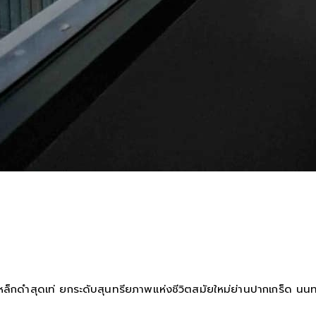
็กดำสุดเท่ ยกระดับสุนทรียภาพแห่งชีวิตสมัยใหม่ย่านปากเกร็ด นนทบุร