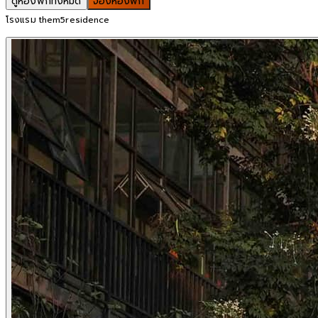
ดูห้องพักทั้งหมด
จองห้องพัก
โรงแรม them5residence