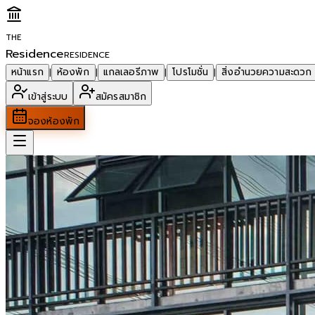
THE
Residence
RESIDENCE
หน้าแรก
ห้องพัก
แกลเลอรีภาพ
โปรโมชั่น
สิ่งอำนวยความสะดวก
|
|
|
|
เข้าสู่ระบบ
สมัครสมาชิก
จองห้องพัก