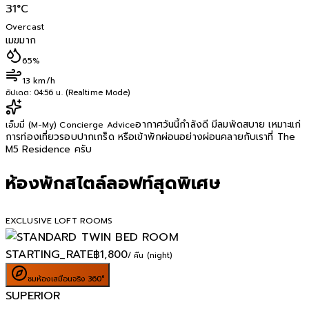
31
°C
Overcast
เมฆมาก
65%
13 km/h
อัปเดต:
04:56 น. (Realtime Mode)
อากาศวันนี้กำลังดี มีลมพัดสบาย เหมาะแก่
เอ็มมี่ (M-My) Concierge Advice
การท่องเที่ยวรอบปากเกร็ด หรือเข้าพักผ่อนอย่างผ่อนคลายกับเราที่ The
M5 Residence ครับ
ห้องพักสไตล์ลอฟท์สุดพิเศษ
EXCLUSIVE LOFT ROOMS
STARTING_RATE
฿
1,800
/ คืน (night)
ชมห้องเสมือนจริง 360°
SUPERIOR