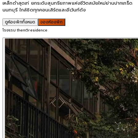
เหล็กดำสุดเท่ ยกระดับสุนทรียภาพแห่งชีวิตสมัยใหม่ย่านปากเกร็ด
นนทบุรี ใกล้ชิดทุกคอนเสิร์ตและอีเว้นท์ดัง
ดูห้องพักทั้งหมด
จองห้องพัก
โรงแรม them5residence