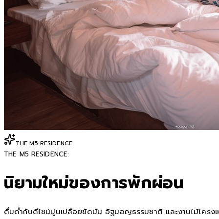
THE M5 RESIDENCE
THE M5 RESIDENCE:
นิยามใหม่ของการพักผ่อน
ดื่มด่ำกับดีไซน์ปูนเปลือยขัดมัน อิฐมอญธรรมชาติ และงานไม้โครงเหล