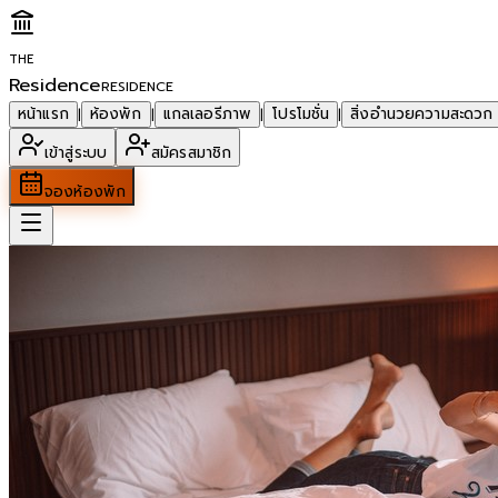
THE
Residence
RESIDENCE
หน้าแรก
ห้องพัก
แกลเลอรีภาพ
โปรโมชั่น
สิ่งอำนวยความสะดวก
|
|
|
|
เข้าสู่ระบบ
สมัครสมาชิก
จองห้องพัก