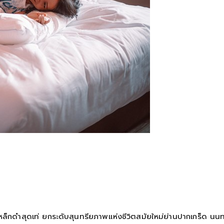
็กดำสุดเท่ ยกระดับสุนทรียภาพแห่งชีวิตสมัยใหม่ย่านปากเกร็ด นนทบุร