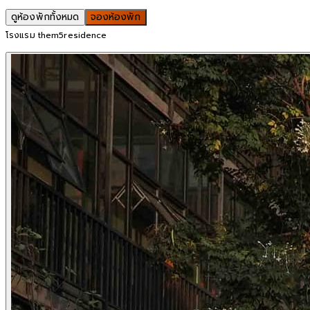
ดูห้องพักทั้งหมด
จองห้องพัก
โรงแรม them5residence