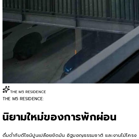
THE M5 RESIDENCE
THE M5 RESIDENCE:
นิยามใหม่ของการพักผ่อน
ดื่มด่ำกับดีไซน์ปูนเปลือยขัดมัน อิฐมอญธรรมชาติ และงานไม้โครง