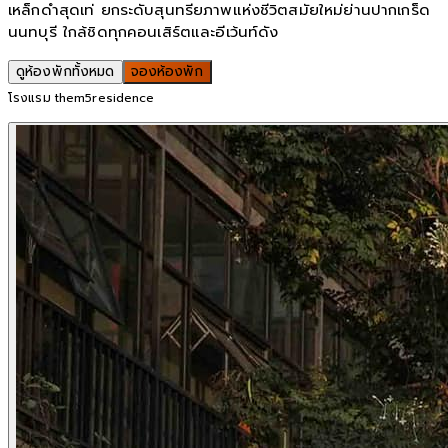
เหล็กดำสุดเท่ ยกระดับสุนทรียภาพแห่งชีวิตสมัยใหม่ย่านปากเกร็ด
นนทบุรี ใกล้ชิดทุกคอนเสิร์ตและอีเว้นท์ดัง
ดูห้องพักทั้งหมด
จองห้องพัก
โรงแรม them5residence