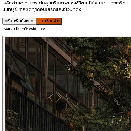
เหล็กดำสุดเท่ ยกระดับสุนทรียภาพแห่งชีวิตสมัยใหม่ย่านปากเกร็ด
นนทบุรี ใกล้ชิดทุกคอนเสิร์ตและอีเว้นท์ดัง
ดูห้องพักทั้งหมด
จองห้องพัก
โรงแรม them5residence