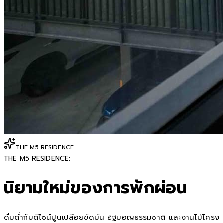
THE M5 RESIDENCE
THE M5 RESIDENCE:
นิยามใหม่ของการพักผ่อน
ดื่มด่ำกับดีไซน์ปูนเปลือยขัดมัน อิฐมอญธรรมชาติ และงานไม้โครง