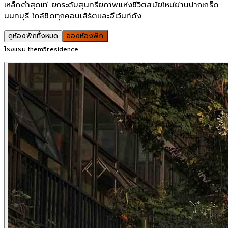
เหล็กดำสุดเท่ ยกระดับสุนทรียภาพแห่งชีวิตสมัยใหม่ย่านปากเกร็ด
นนทบุรี ใกล้ชิดทุกคอนเสิร์ตและอีเว้นท์ดัง
ดูห้องพักทั้งหมด
จองห้องพัก
โรงแรม them5residence