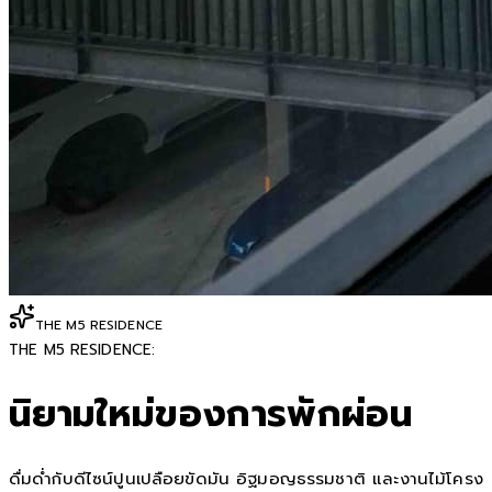
THE M5 RESIDENCE
THE M5 RESIDENCE:
นิยามใหม่ของการพักผ่อน
ดื่มด่ำกับดีไซน์ปูนเปลือยขัดมัน อิฐมอญธรรมชาติ และงานไม้โครง