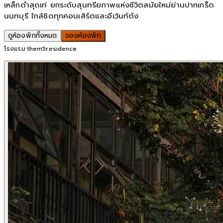
เหล็กดำสุดเท่ ยกระดับสุนทรียภาพแห่งชีวิตสมัยใหม่ย่านปากเกร็ด
นนทบุรี ใกล้ชิดทุกคอนเสิร์ตและอีเว้นท์ดัง
ดูห้องพักทั้งหมด
จองห้องพัก
โรงแรม them5residence