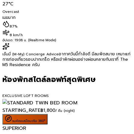
27
°C
Overcast
เมฆมาก
87%
8 km/h
อัปเดต:
19:08 น. (Realtime Mode)
อากาศวันนี้กำลังดี มีลมพัดสบาย เหมาะแก่
เอ็มมี่ (M-My) Concierge Advice
การท่องเที่ยวรอบปากเกร็ด หรือเข้าพักผ่อนอย่างผ่อนคลายกับเราที่ The
M5 Residence ครับ
ห้องพักสไตล์ลอฟท์สุดพิเศษ
EXCLUSIVE LOFT ROOMS
STARTING_RATE
฿
1,800
/ คืน (night)
ชมห้องเสมือนจริง 360°
SUPERIOR