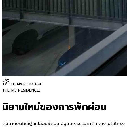
THE M5 RESIDENCE
THE M5 RESIDENCE:
นิยามใหม่ของการพักผ่อน
ดื่มด่ำกับดีไซน์ปูนเปลือยขัดมัน อิฐมอญธรรมชาติ และงานไม้โครง