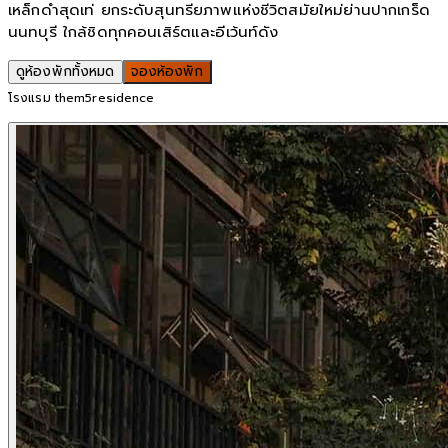
เหล็กดำสุดเท่ ยกระดับสุนทรียภาพแห่งชีวิตสมัยใหม่ย่านปากเกร็ด
นนทบุรี ใกล้ชิดทุกคอนเสิร์ตและอีเว้นท์ดัง
ดูห้องพักทั้งหมด
จองห้องพัก
โรงแรม them5residence