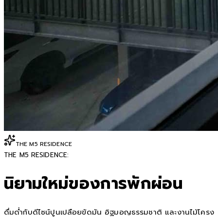
THE M5 RESIDENCE
THE M5 RESIDENCE:
นิยามใหม่ของการพักผ่อน
ดื่มด่ำกับดีไซน์ปูนเปลือยขัดมัน อิฐมอญธรรมชาติ และงานไม้โครง