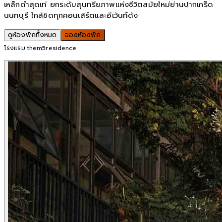
เหล็กดำสุดเท่ ยกระดับสุนทรียภาพแห่งชีวิตสมัยใหม่ย่านปากเกร็ด
นนทบุรี ใกล้ชิดทุกคอนเสิร์ตและอีเว้นท์ดัง
ดูห้องพักทั้งหมด
จองห้องพัก
โรงแรม them5residence