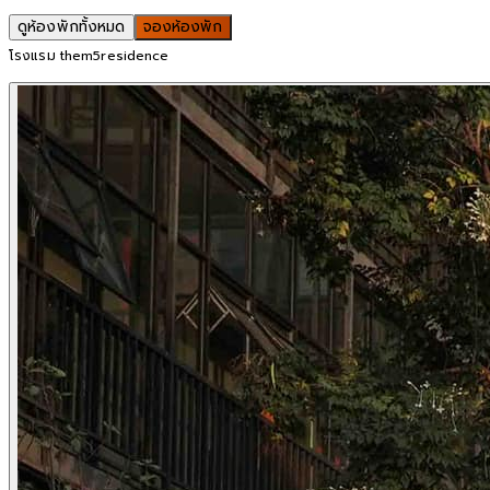
ดูห้องพักทั้งหมด
จองห้องพัก
โรงแรม them5residence