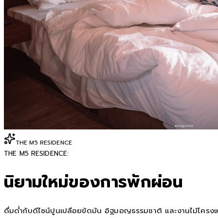
THE M5 RESIDENCE
THE M5 RESIDENCE:
นิยามใหม่ของการพักผ่อน
ดื่มด่ำกับดีไซน์ปูนเปลือยขัดมัน อิฐมอญธรรมชาติ และงานไม้โครงเหล