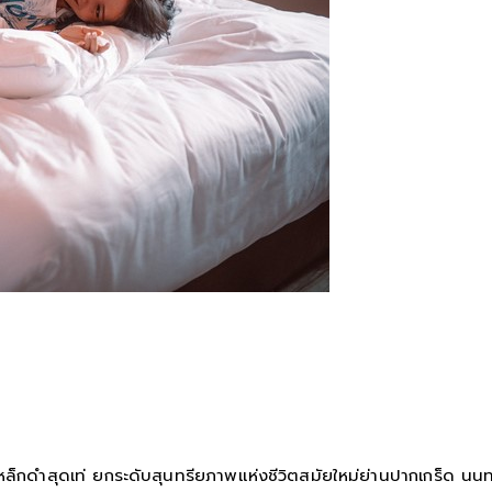
็กดำสุดเท่ ยกระดับสุนทรียภาพแห่งชีวิตสมัยใหม่ย่านปากเกร็ด นนทบุร