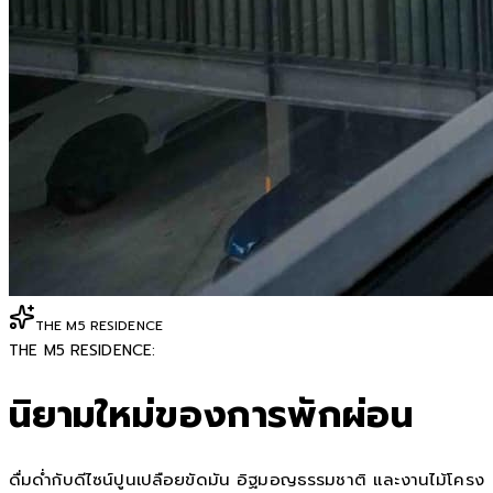
THE M5 RESIDENCE
THE M5 RESIDENCE:
นิยามใหม่ของการพักผ่อน
ดื่มด่ำกับดีไซน์ปูนเปลือยขัดมัน อิฐมอญธรรมชาติ และงานไม้โครง