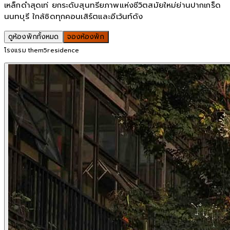
เหล็กดำสุดเท่ ยกระดับสุนทรียภาพแห่งชีวิตสมัยใหม่ย่านปากเกร็ด
นนทบุรี ใกล้ชิดทุกคอนเสิร์ตและอีเว้นท์ดัง
ดูห้องพักทั้งหมด
จองห้องพัก
โรงแรม them5residence