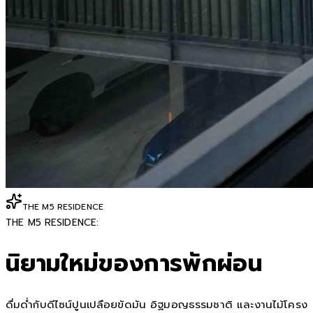
THE M5 RESIDENCE
THE M5 RESIDENCE:
นิยามใหม่ของการพักผ่อน
ดื่มด่ำกับดีไซน์ปูนเปลือยขัดมัน อิฐมอญธรรมชาติ และงานไม้โครง