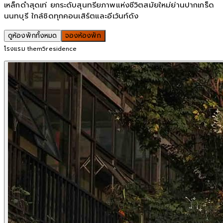
เหล็กดำสุดเท่ ยกระดับสุนทรียภาพแห่งชีวิตสมัยใหม่ย่านปากเกร็ด
นนทบุรี ใกล้ชิดทุกคอนเสิร์ตและอีเว้นท์ดัง
ดูห้องพักทั้งหมด
จองห้องพัก
โรงแรม them5residence